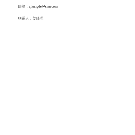
邮箱：
zjkangde@sina.com
联系人：姜经理
浙江康德药业集团股份有限公司
版权所有(C)2015
网络支持
中国医药网
生意宝
著作
理